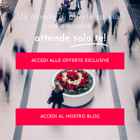
Un mondo di offerte speciali
ed esclusive
attende
solo te!
ACCEDI ALLE OFFERTE ESCLUSIVE
ACCEDI AL NOSTRO BLOG