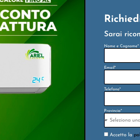
Richied
Sarai rico
Nome e Cognome*
Email*
Telefono*
Provincia*
Accetto la
po