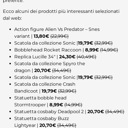
preferite.
Ecco alcuni dei prodotti più interessanti selezionati
dal web:
Action figure Alien Vs Predator – Snes
variant |
13,80€
(22,99€)
Scatola da collezione Sonic |
19,79€
(32,99€)
Bobblehead Rocket Raccoon |
8,99€
(14,99€)
Replica Lucille 34″ |
24,30€
(40,49€)
Scatola da collezione Spyro the
dragon |
20,70€
(34,49€)
Scatola da collezione Sonic |
19,79€
(32,99€)
Scatola da collezione Crash
Bandicoot |
19,79€
(32,99€)
Statuetta bobble head
Stormtrooper |
8,99€
(14,99€)
Statuetta cosbaby Deadpool 2 |
20,70€
(34,49€)
Statuetta cosbaby Buzz
Lightyear |
20,70€
(34,49€)