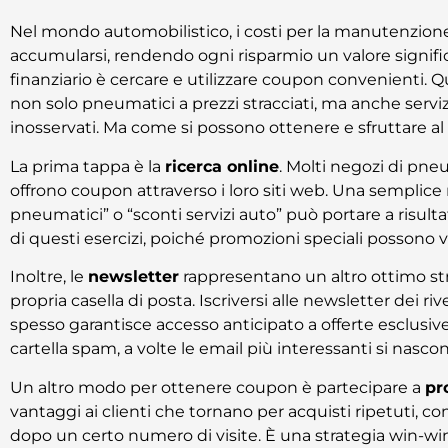
Nel mondo automobilistico, i costi per la manutenzio
accumularsi, rendendo ogni risparmio un valore signific
finanziario è cercare e utilizzare coupon convenienti. 
non solo pneumatici a prezzi stracciati, ma anche ser
inosservati. Ma come si possono ottenere e sfruttare a
La prima tappa è la
ricerca online
. Molti negozi di pneu
offrono coupon attraverso i loro siti web. Una semplic
pneumatici” o “sconti servizi auto” può portare a risultat
di questi esercizi, poiché promozioni speciali possono 
Inoltre, le
newsletter
rappresentano un altro ottimo s
propria casella di posta. Iscriversi alle newsletter dei r
spesso garantisce accesso anticipato a offerte esclusive
cartella spam, a volte le email più interessanti si nascon
Un altro modo per ottenere coupon è partecipare a
pr
vantaggi ai clienti che tornano per acquisti ripetuti, co
dopo un certo numero di visite. È una strategia win-win s